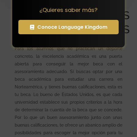
¿Quieres saber más?
BECAS ACADÉMICAS
EN ESTADOS UNIDOS
Conoce Language Kingdom
Para los alumnos que no practican un deporte
concreto, la excelencia académica es una puerta
abierta para conseguir la mejor beca con el
asesoramiento adecuado. Si buscas optar por una
beca académica para estudiar una carrera en
Norteamérica, y tienes buenas calificaciones, esta es
tu beca. Lo bueno de Estados Unidos, es que cada
universidad establece sus propios criterios a la hora
de determinar la cuantía de la beca que se concede.
Por lo que un buen asesoramiento junto con unas
buenas calificaciones, te ofrece un abanico amplio de
posibilidades para escoger la mejor opción para tu