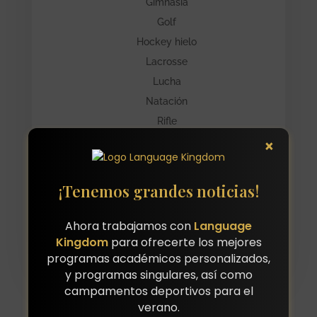
Gimnasia
Golf
Hockey hielo
Lacrosse
Lucha
Natación
Rifle
Tenis
×
Voleibol
Waterpolo
¡Tenemos grandes noticias!
Rugby
Ahora trabajamos con
Language
Kingdom
para ofrecerte los mejores
programas académicos personalizados,
y programas singulares, así como
campamentos deportivos para el
verano.