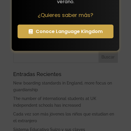
verano.
escolares con los que colaboramos para estas
estancias de corta duración.
¿Quieres saber más?
TU HIJO AL EXTRANJERO Tlf.: +34 686189020 /
info@tuhijoalextranjero.com
Conoce Language Kingdom
Buscar
Entradas Recientes
New boarding standards in England, more focus on
guardianship
The number of international students at UK
independent schools has increased
Cada vez son más jóvenes los niños que estudian en
el extranjero
Sistema Educativo Suizo y sus claves