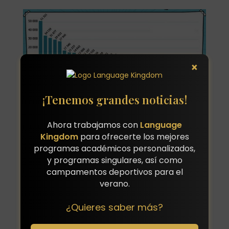
×
¡Tenemos grandes noticias!
En 2018 , la Comisión Europea presentó la propuesta
para aumentar la financiación del programa durante
el siguiente perdido. Doblando de este manera su
Ahora trabajamos con
Language
presupuesto actual, de 15 millones de euros, hasta los
Kingdom
para ofrecerte los mejores
30 millones que se proponen durante 2021-2027.
programas académicos personalizados,
y programas singulares, así como
Más información sobre esta noticia
aquí
.
campamentos deportivos para el
verano.
Y puedes encontrar información sobre
programas
escolares
y
campamentos de verano
en Tu Hijo al
¿Quieres saber más?
Extranjero