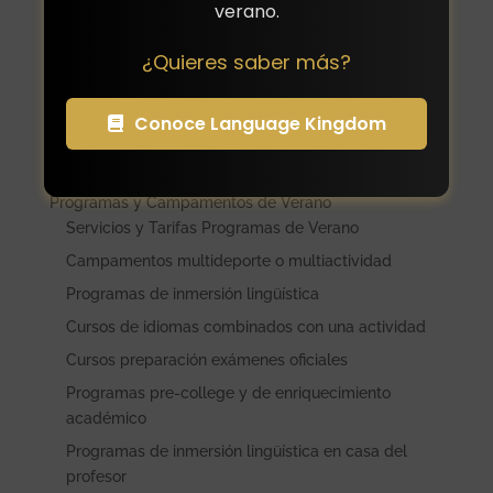
verano.
Sistema educativo suizo
Francia
¿Quieres saber más?
Sistema educativo francés
Canadá
Conoce Language Kingdom
Sistema educativo canadiense
Comienzo y Finalización de Curso Escolar
Programas y Campamentos de Verano
Servicios y Tarifas Programas de Verano
Campamentos multideporte o multiactividad
Programas de inmersión lingüística
Cursos de idiomas combinados con una actividad
Cursos preparación exámenes oficiales
Programas pre-college y de enriquecimiento
académico
Programas de inmersión lingüística en casa del
profesor