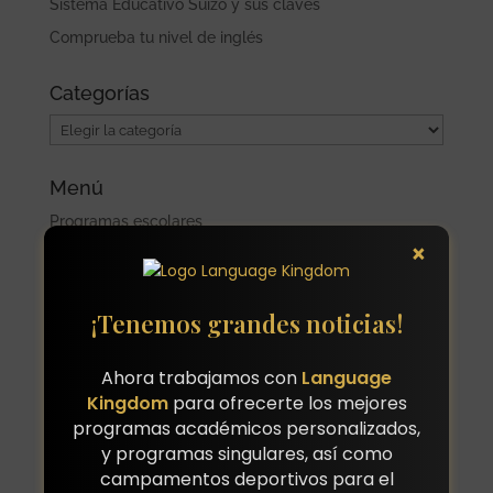
Sistema Educativo Suizo y sus claves
Comprueba tu nivel de inglés
Categorías
Categorías
Menú
Programas escolares
×
Servicios y Tarifas Programas Escolares
Irlanda
Sistema educativo irlandes
¡Tenemos grandes noticias!
Reino Unido
Sistemas educativos en el Reino Unido
Ahora trabajamos con
Language
Alemania
Kingdom
para ofrecerte los mejores
Sistema educativo alemán
programas académicos personalizados,
y programas singulares, así como
Estados Unidos
campamentos deportivos para el
Suiza