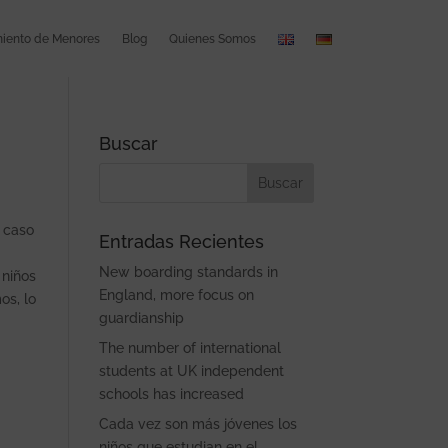
ento de Menores
Blog
Quienes Somos
Buscar
e caso
Entradas Recientes
New boarding standards in
 niños
England, more focus on
os, lo
guardianship
The number of international
students at UK independent
schools has increased
Cada vez son más jóvenes los
niños que estudian en el