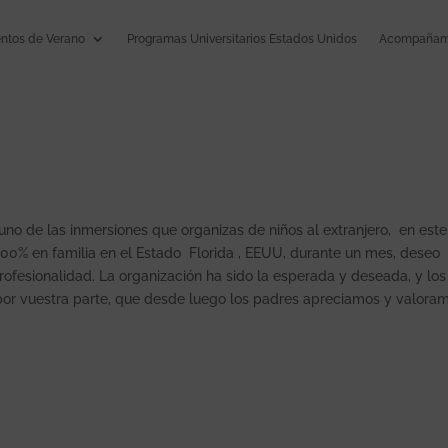
tos de Verano
Programas Universitarios Estados Unidos
Acompañami
n uno de las inmersiones que organizas de niños al extranjero, en est
 100% en familia en el Estado Florida , EEUU, durante un mes, deseo
profesionalidad. La organización ha sido la esperada y deseada, y los
por vuestra parte, que desde luego los padres apreciamos y valoram