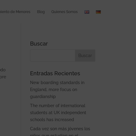
ento de Menores
Blog
Quienes Somos
Buscar
odo
Entradas Recientes
mpre
New boarding standards in
England, more focus on
guardianship
The number of international
students at UK independent
schools has increased
Cada vez son más jóvenes los
niños que estudian en el