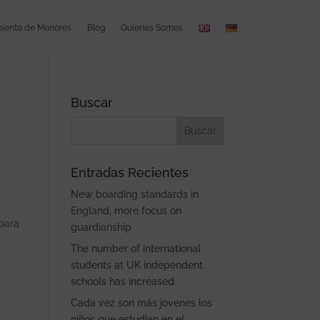
ento de Menores
Blog
Quienes Somos
Buscar
Entradas Recientes
New boarding standards in
England, more focus on
 para
guardianship
The number of international
students at UK independent
schools has increased
Cada vez son más jóvenes los
niños que estudian en el