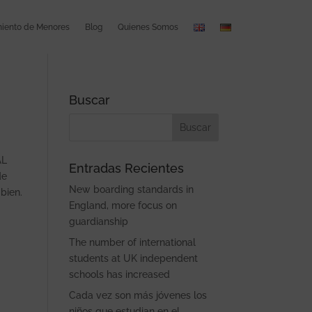
ento de Menores
Blog
Quienes Somos
Buscar
AL
Entradas Recientes
de
New boarding standards in
bien.
England, more focus on
guardianship
The number of international
students at UK independent
schools has increased
Cada vez son más jóvenes los
niños que estudian en el