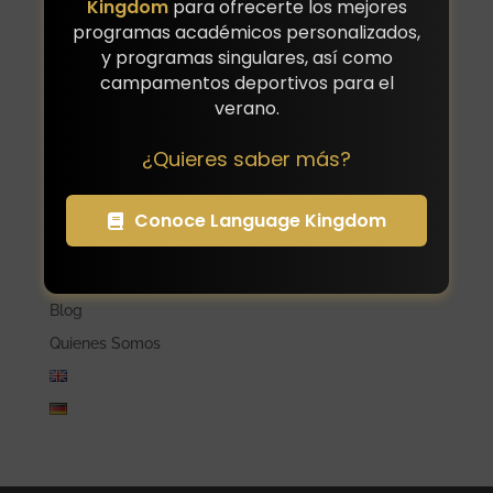
Kingdom
para ofrecerte los mejores
programas académicos personalizados,
Cursos de idiomas combinados con una actividad
y programas singulares, así como
Cursos preparación exámenes oficiales
campamentos deportivos para el
Programas pre-college y de enriquecimiento
verano.
académico
Programas de inmersión lingüística en casa del
¿Quieres saber más?
profesor
Programas para familias
Conoce Language Kingdom
Programas Universitarios Estados Unidos
Acompañamiento de Menores
Blog
Quienes Somos