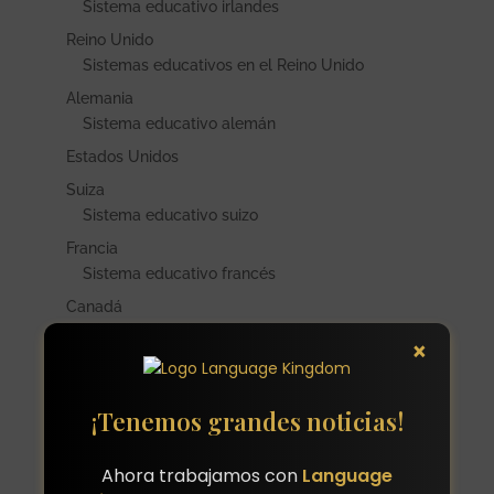
Sistema educativo irlandes
Reino Unido
Sistemas educativos en el Reino Unido
Alemania
Sistema educativo alemán
Estados Unidos
Suiza
Sistema educativo suizo
Francia
Sistema educativo francés
Canadá
Sistema educativo canadiense
×
Comienzo y Finalización de Curso Escolar
Programas y Campamentos de Verano
¡Tenemos grandes noticias!
Servicios y Tarifas Programas de Verano
Campamentos multideporte o multiactividad
Ahora trabajamos con
Language
Programas de inmersión lingüística