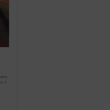
dioma
o. Y