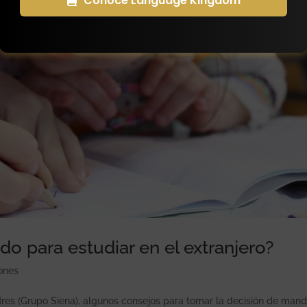
Conoce Language Kingdom
do para estudiar en el extranjero?
ones
res (Grupo Siena), algunos consejos para tomar la decisión de mand