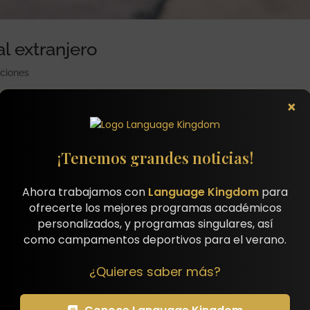
l extranjero
ciones
×
cia de aprender un segundo idioma desde pequeños y en varias
ordado la gran experiencia que supone para el niño estudiar un idi
¡Tenemos grandes noticias!
Ahora trabajamos con
Language Kingdom
para
ofrecerte los mejores programas académicos
personalizados, y programas singulares, así
como campamentos deportivos para el verano.
¿Quieres saber más?